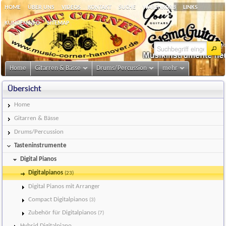
HOME
ÜBER UNS
VIDEOS
KONTAKT
SUCHE
WARENKORB
LINKS
KUNDENINFO
SITEMAP
Home
Gitarren & Bässe
Drums/Percussion
mehr
Übersicht
Home
Gitarren & Bässe
Drums/Percussion
Tasteninstrumente
Digital Pianos
Digitalpianos
(23)
Digital Pianos mit Arranger
Compact Digitalpianos
(3)
Zubehör für Digitalpianos
(7)
Hybrid Digitalpiano