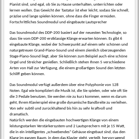
Pianist sind, und egal, ob Sie zu Hause unterhalten, unterrichten oder
lernen wollen. Das Gewicht der Tastatur ist eher leicht, sodass Sie schnell,
präzise und lange spielen können, ohne dass die Finger ermüden.
Fortschrittliches Soundmodul und eingebaute Lautsprecher
Das Soundmodul des DDP-200 basiert auf der neuesten Technologie, so
dass Sie vom DDP-200 erstklassige Klänge erwarten können. Es gibt 6
eingebaute Klänge, wobei der Schwerpunkt auf einem sehr schönen und
naturgetreuen Grand-Piano-Sound und einem ziemlich überzeugenden
Stage-Piano-Sound liegt, aber Sie können zum Beispiel auch eine schöne
Orgel und Streicher genießen. Schließlich stehen Ihnen 5 verschiedene
Arten von Hall zur Verfügung, die einem großartigen Sound den letzten
Schliff geben können.
Das Soundmodul verfügt außerdem über eine Polyphonie von 128
Noten. Egal wie kompliziert die Musik ist, die Sie spielen, oder wie oft Sie
die 3 Pedale benutzen, Sie werden nie zu kurz kommen, wenn es darum
geht, Ihrem Klavierspiel eine große dynamische Bandbreite zu verleihen.
Von sehr subtil und zurückhaltend bis hin zu sehr kraftvoll und
dramatisch.
Natürlich werden die eingebauten hochwertigen Klänge von einem
leistungsstarken Verstärkersystem und 2 Lautsprechern mit je 15 Watt,
die in ein intelligentes „schwebendes“ Gehäuse eingebaut sind, das den
Klang im ganzen Raum, in dem das Klavier steht, verteilt, hervorragend