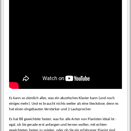
Es kann so ziemlich alles, was ein akustisches Klavier kann (und noch
einiges mehr). Und es braucht nichts weiter als eine Steckdose, denn es
hat einen eingebauten Verstärker und 2 Lautsprecher.
Es hat 88 gewichtete Tasten, was für alle Arten von Pianisten ideal ist -
egal, ob Sie gerade erst anfangen und lernen wollen, mit echten
gewichteten Tasten zu spielen, oder ob Sie ein erfahrener Pianist sind,