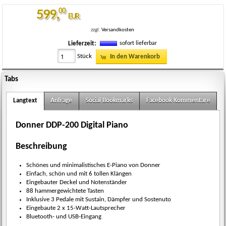
599
,
00
EUR
zzgl.
Versandkosten
sofort lieferbar
Lieferzeit:
Stück
In den Warenkorb
donner-ddp-200-digital-piano-1-m.jpg
Tabs
Langtext
Anfrage
Social Bookmarks
Facebook Kommentare
Donner DDP-200 Digital Piano
Beschreibung
Schönes und minimalistisches E-Piano von Donner
Einfach, schön und mit 6 tollen Klängen
Eingebauter Deckel und Notenständer
88 hammergewichtete Tasten
Inklusive 3 Pedale mit Sustain, Dämpfer und Sostenuto
Eingebaute 2 x 15-Watt-Lautsprecher
Bluetooth- und USB-Eingang