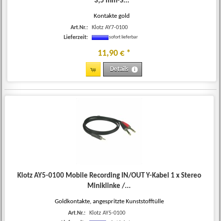
3,5 mm-S...
Kontakte gold
Art.Nr.:
Klotz AY7-0100
Lieferzeit:
sofort lieferbar
11
,
90
€
*
Details
Klotz AY5-0100 Mobile Recording IN/OUT Y-Kabel 1 x Stereo
Miniklinke /...
Goldkontakte, angespritzte Kunststofftülle
Art.Nr.:
Klotz AY5-0100