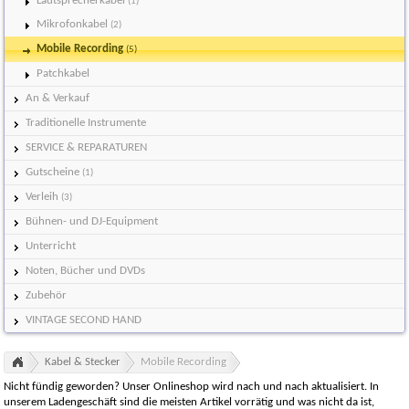
Lautsprecherkabel
(1)
Mikrofonkabel
(2)
Mobile Recording
(5)
Patchkabel
An & Verkauf
Traditionelle Instrumente
SERVICE & REPARATUREN
Gutscheine
(1)
Verleih
(3)
Bühnen- und DJ-Equipment
Unterricht
Noten, Bücher und DVDs
Zubehör
VINTAGE SECOND HAND
Kabel & Stecker
Mobile Recording
Nicht fündig geworden? Unser Onlineshop wird nach und nach aktualisiert. In
unserem Ladengeschäft sind die meisten Artikel vorrätig und was nicht da ist,