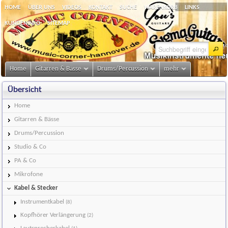
HOME
ÜBER UNS
VIDEOS
KONTAKT
SUCHE
WARENKORB
LINKS
KUNDENINFO
SITEMAP
Home
Gitarren & Bässe
Drums/Percussion
mehr
Übersicht
Home
Gitarren & Bässe
Drums/Percussion
Studio & Co
PA & Co
Mikrofone
Kabel & Stecker
Instrumentkabel
(8)
Kopfhörer Verlängerung
(2)