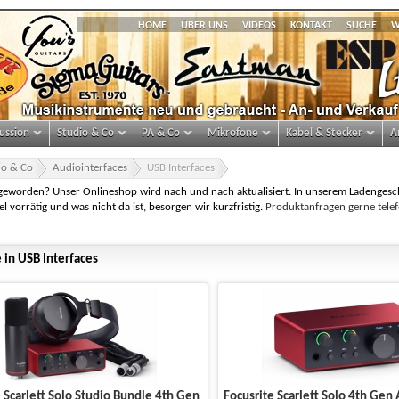
HOME
ÜBER UNS
VIDEOS
KONTAKT
SUCHE
W
ussion
Studio & Co
PA & Co
Mikrofone
Kabel & Stecker
A
io & Co
Audiointerfaces
USB Interfaces
 geworden? Unser Onlineshop wird nach und nach aktualisiert. In unserem Ladengesch
el vorrätig und was nicht da ist, besorgen wir kurzfristig.
Produktanfragen gerne telef
 in USB Interfaces
 Scarlett Solo Studio Bundle 4th Gen
Focusrite Scarlett Solo 4th Gen