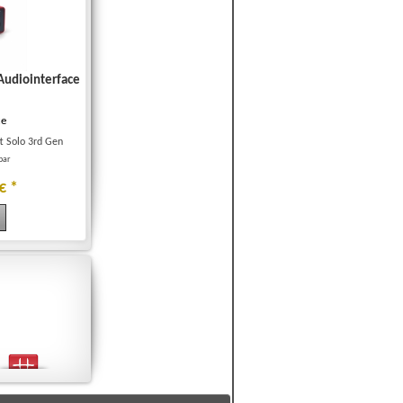
 Audiointerface
ce
tt Solo 3rd Gen
rbar
€
*