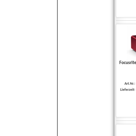
Focusrit
Art.Nr.:
Lieferzeit: