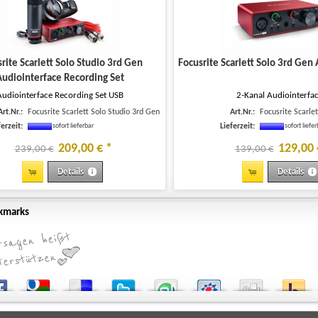
rite Scarlett Solo Studio 3rd Gen
Focusrite Scarlett Solo 3rd Gen
udiointerface Recording Set
Audiointerface Recording Set USB
2-Kanal Audiointerfa
Art.Nr.:
Focusrite Scarlett Solo Studio 3rd Gen
Art.Nr.:
Focusrite Scarle
ferzeit:
Lieferzeit:
sofort lieferbar
sofort liefe
209
,
00
€
*
129
,
00
239,00 €
139,00 €
Details
Details
okmarks