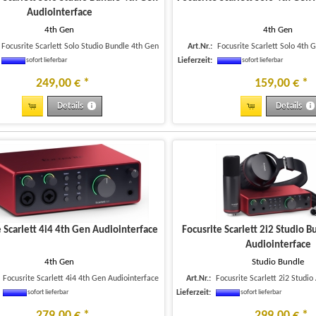
Audiointerface
4th Gen
4th Gen
Focusrite Scarlett Solo Studio Bundle 4th Gen
Art.Nr.:
Focusrite Scarlett Solo 4th 
Lieferzeit:
sofort lieferbar
sofort lieferbar
249
,
00
€
*
159
,
00
€
*
Details
Details
e Scarlett 4i4 4th Gen Audiointerface
Focusrite Scarlett 2i2 Studio 
Audiointerface
4th Gen
Studio Bundle
Focusrite Scarlett 4i4 4th Gen Audiointerface
Art.Nr.:
Focusrite Scarlett 2i2 Studio
Lieferzeit:
sofort lieferbar
sofort lieferbar
279
,
00
€
*
299
,
00
€
*