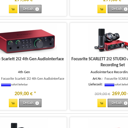
Details
Details
e Scarlett 2i2 4th Gen Audiointerface
Focusrite SCARLETT 2i2 STUDIO 
Recording Set
4th Gen
Audiointerface Recordin
Focusrite Scarlett 2i2 4th Gen Audiointerface
Art.Nr.:
Focusrite SCARL
Lieferzeit:
sofort lieferbar
sofort liefe
209
,
00
€
*
269
,
00
309,00 €
Details
Details