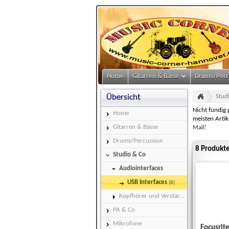
Home
Gitarren & Bässe
Drums/Perc
Stud
Übersicht
Nicht fündig
Home
meisten Artik
Gitarren & Bässe
Mail!
Drums/Percussion
8 Produkte
Studio & Co
Audiointerfaces
USB Interfaces
(8)
Kopfhörer und Verstärker
PA & Co
Mikrofone
Focusrite