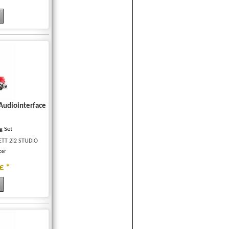
Audiointerface
g Set
ETT 2i2 STUDIO
rbar
€
*