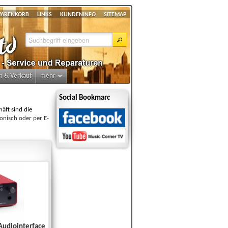
ARENKORB
LINKS
KUNDENINFO
SITEMAP
n & Verkauf
mehr
Social Bookmarc
äft sind die
onisch oder per E-
 Audiointerface