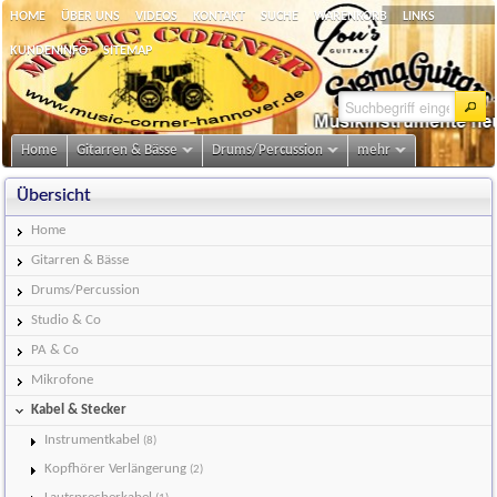
HOME
ÜBER UNS
VIDEOS
KONTAKT
SUCHE
WARENKORB
LINKS
KUNDENINFO
SITEMAP
Home
Gitarren & Bässe
Drums/Percussion
mehr
Übersicht
Home
Gitarren & Bässe
Drums/Percussion
Studio & Co
PA & Co
Mikrofone
Kabel & Stecker
Instrumentkabel
(8)
Kopfhörer Verlängerung
(2)