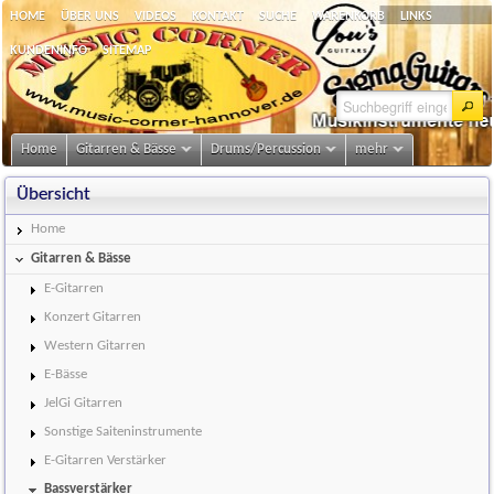
HOME
ÜBER UNS
VIDEOS
KONTAKT
SUCHE
WARENKORB
LINKS
KUNDENINFO
SITEMAP
Home
Gitarren & Bässe
Drums/Percussion
mehr
Übersicht
Home
Gitarren & Bässe
E-Gitarren
Konzert Gitarren
Western Gitarren
E-Bässe
JelGi Gitarren
Sonstige Saiteninstrumente
E-Gitarren Verstärker
Bassverstärker