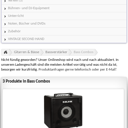
Verleih
(3)
Bühnen- und DJ-Equipment
Unterricht
Noten, Bücher und DVDs
Zubehör
VINTAGE SECOND HAND
Gitarren & Bässe
Bassverstärker
Bass Combos
Nicht fündig geworden? Unser Onlineshop wird nach und nach aktualisiert. In
unserem Ladengeschäft sind die meisten Artikel vorrätig und was nicht da ist,
besorgen wir kurzfristig.
Produktanfragen gerne telefonisch oder per E-Mail!
3 Produkte in Bass Combos