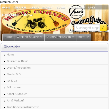
Gitarrebücher
HOME
ÜBER UNS
VIDEOS
KONTAKT
SUCHE
WARENKORB
LINKS
KUNDENINFO
SITEMAP
Home
Gitarren & Bässe
Drums/Percussion
mehr
Übersicht
Home
Gitarren & Bässe
Drums/Percussion
Studio & Co
PA & Co
Mikrofone
Kabel & Stecker
An & Verkauf
Traditionelle Instrumente