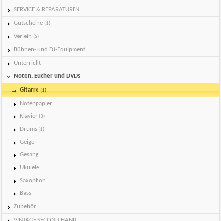
SERVICE & REPARATUREN
Gutscheine
(1)
Verleih
(3)
Bühnen- und DJ-Equipment
Unterricht
Noten, Bücher und DVDs
Gitarre
(1)
Notenpapier
Klavier
(3)
Drums
(1)
Geige
Gesang
Ukulele
Saxophon
Bass
Zubehör
VINTAGE SECOND HAND