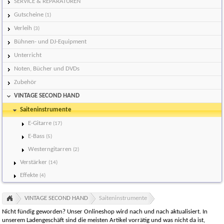
SERVICE & REPARATUREN
Gutscheine
(1)
Verleih
(3)
Bühnen- und DJ-Equipment
Unterricht
Noten, Bücher und DVDs
Zubehör
VINTAGE SECOND HAND
Saiteninstrumente
E-Gitarre
(17)
E-Bass
(5)
Westerngitarren
(2)
Verstärker
(14)
Effekte
(4)
VINTAGE SECOND HAND
Saiteninstrumente
Nicht fündig geworden? Unser Onlineshop wird nach und nach aktualisiert. In
unserem Ladengeschäft sind die meisten Artikel vorrätig und was nicht da ist,