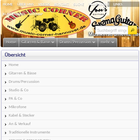
HOME
ÜBER UNS
VIDEOS
KONTAKT
SUCHE
WARENKORB
LINKS
KUNDENINFO
SITEMAP
Home
Gitarren & Bässe
Drums/Percussion
mehr
Übersicht
Home
Gitarren & Bässe
Drums/Percussion
Studio & Co
PA & Co
Mikrofone
Kabel & Stecker
An & Verkauf
Traditionelle Instrumente