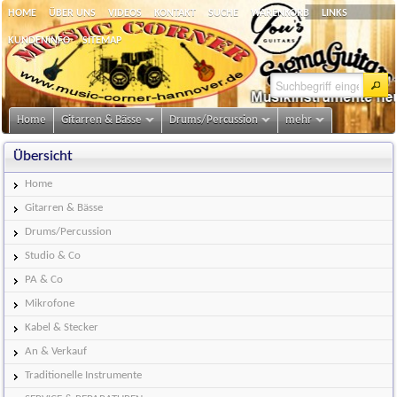
HOME
ÜBER UNS
VIDEOS
KONTAKT
SUCHE
WARENKORB
LINKS
KUNDENINFO
SITEMAP
Home
Gitarren & Bässe
Drums/Percussion
mehr
Übersicht
Home
Gitarren & Bässe
Drums/Percussion
Studio & Co
PA & Co
Mikrofone
Kabel & Stecker
An & Verkauf
Traditionelle Instrumente