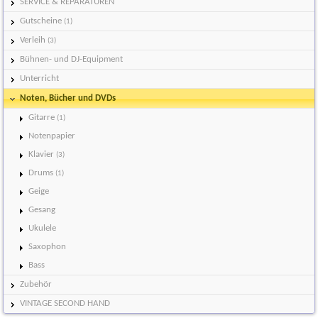
SERVICE & REPARATUREN
Gutscheine
(1)
Verleih
(3)
Bühnen- und DJ-Equipment
Unterricht
Noten, Bücher und DVDs
Gitarre
(1)
Notenpapier
Klavier
(3)
Drums
(1)
Geige
Gesang
Ukulele
Saxophon
Bass
Zubehör
VINTAGE SECOND HAND