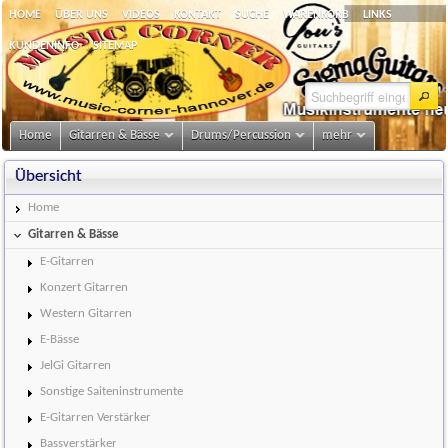
HOME
ÜBER UNS
VIDEOS
KONTAKT
SUCHE
WARENKORB
LINKS
KUNDENINFO
SITEMAP
Home
Gitarren & Bässe
Drums/Percussion
mehr
Übersicht
Home
Gitarren & Bässe
E-Gitarren
Konzert Gitarren
Western Gitarren
E-Bässe
JelGi Gitarren
Sonstige Saiteninstrumente
E-Gitarren Verstärker
Bassverstärker