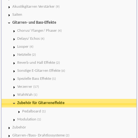
Akustikgitarren Verstärker
(9)
Saiten
Gitarren- und Bass-Effekte
Chorus/ Flanger/ Phaser
(4)
Delays/ Echos
(4)
Looper
(4)
Netzteile
(2)
Reverb und Hall Effekte
(2)
Sonstige E-Gitarren Effekte
(6)
Spezielle Bass Effekte
(1)
Verzerrer
(17)
WahWah
(1)
Zubehör für Gitarreneffekte
Pedalboard
(1)
Modulation
(1)
Zubehör
Gitarren-/Bass- Drahtlossysteme
(2)