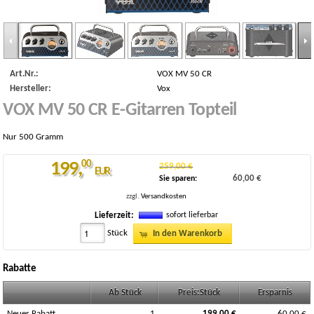
Art.Nr.:
VOX MV 50 CR
Hersteller:
Vox
VOX MV 50 CR E-Gitarren Topteil
Nur 500 Gramm
199
,
00
259,00 €
EUR
60,00 €
Sie sparen:
zzgl.
Versandkosten
sofort lieferbar
Lieferzeit:
Stück
In den Warenkorb
Rabatte
Ab Stück
Preis:Stück
Ersparnis
Neuer Rabatt
1
199,00 €
60,00 €