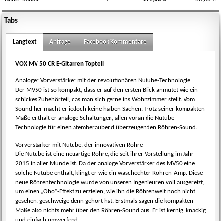
vox-mv-50-cr-1-s.jpg
Tabs
Langtext
Anfrage
Facebook Kommentare
VOX MV 50 CR E-Gitarren Topteil
Analoger Vorverstärker mit der revolutionären Nutube-Technologie
Der MV50 ist so kompakt, dass er auf den ersten Blick anmutet wie ein
schickes Zubehörteil, das man sich gerne ins Wohnzimmer stellt. Vom
Sound her macht er jedoch keine halben Sachen. Trotz seiner kompakten
Maße enthält er analoge Schaltungen, allen voran die Nutube-
Technologie für einen atemberaubend überzeugenden Röhren-Sound.
Vorverstärker mit Nutube, der innovativen Röhre
Die Nutube ist eine neuartige Röhre, die seit ihrer Vorstellung im Jahr
2015 in aller Munde ist. Da der analoge Vorverstärker des MV50 eine
solche Nutube enthält, klingt er wie ein waschechter Röhren-Amp. Diese
neue Röhrentechnologie wurde von unseren Ingenieuren voll ausgereizt,
um einen „Oho“-Effekt zu erzielen, wie ihn die Röhrenwelt noch nicht
gesehen, geschweige denn gehört hat. Erstmals sagen die kompakten
Maße also nichts mehr über den Röhren-Sound aus: Er ist kernig, knackig
und einfach umwerfend.