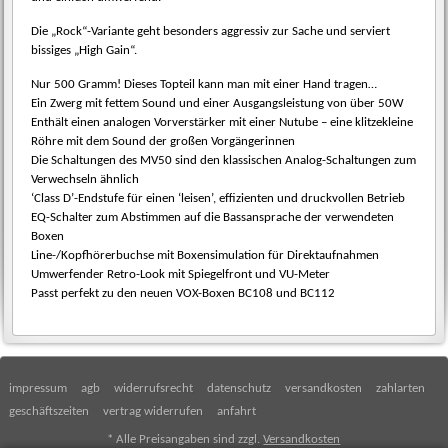
Die „Rock“-Variante geht besonders aggressiv zur Sache und serviert
bissiges „High Gain“.
Nur 500 Gramm! Dieses Topteil kann man mit einer Hand tragen…
Ein Zwerg mit fettem Sound und einer Ausgangsleistung von über 50W
Enthält einen analogen Vorverstärker mit einer Nutube – eine klitzekleine
Röhre mit dem Sound der großen Vorgängerinnen
Die Schaltungen des MV50 sind den klassischen Analog-Schaltungen zum
Verwechseln ähnlich
‘Class D’-Endstufe für einen ‘leisen’, effizienten und druckvollen Betrieb
EQ-Schalter zum Abstimmen auf die Bassansprache der verwendeten
Boxen
Line-/Kopfhörerbuchse mit Boxensimulation für Direktaufnahmen
Umwerfender Retro-Look mit Spiegelfront und VU-Meter
Passt perfekt zu den neuen VOX-Boxen BC108 und BC112
impressum
agb
widerrufsrecht
datenschutz
versandkosten
zahlarten
geschäftszeiten
vertrag widerrufen
anfahrt
* Alle Preisangaben sind zzgl.
Versandkosten