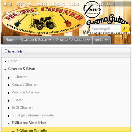
HOME
ÜBER UNS
VIDEOS
KONTAKT
SUCHE
WARENKORB
LINKS
KUNDENINFO
SITEMAP
Home
Gitarren & Bässe
Drums/Percussion
mehr
Übersicht
Home
Gitarren & Bässe
E-Gitarren
Konzert Gitarren
Western Gitarren
E-Bässe
JelGi Gitarren
Sonstige Saiteninstrumente
E-Gitarren Verstärker
E-Gitarren Topteile
(5)