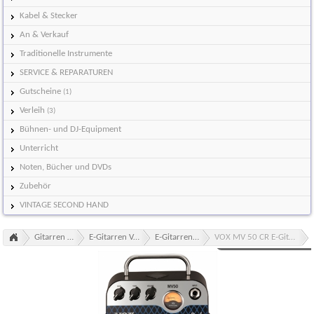
Kabel & Stecker
An & Verkauf
Traditionelle Instrumente
SERVICE & REPARATUREN
Gutscheine
(1)
Verleih
(3)
Bühnen- und DJ-Equipment
Unterricht
Noten, Bücher und DVDs
Zubehör
VINTAGE SECOND HAND
Gitarren & Bässe
E-Gitarren Verstärker
E-Gitarren Topteile
VOX MV 50 CR E-Gitarren Topteil