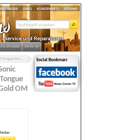
ARENKORB
LINKS
KUNDENINFO
SITEMAP
n & Verkauf
mehr
MEINL PSTD3GOM Sonic Energy Pocket Steel Tongue Drum A Dur 6 Töne Gold OM
Social Bookmarc
onic
 Tongue
 Gold OM
eferbar