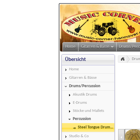
Home
Gitarren & Bässe
Drums/Perc
Übersicht
Home
Gitarren & Bässe
Drums/Percussion
Akustik Drums
E-Drums
Stöcke und Mallets
Percussion
Steel Tongue Drums
(16)
meinl-pstd
Studio & Co