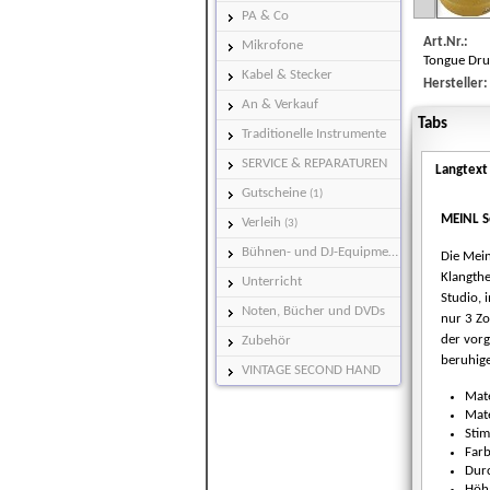
PA & Co
Art.Nr.:
Mikrofone
Tongue Dr
Kabel & Stecker
Hersteller:
An & Verkauf
Tabs
Traditionelle Instrumente
SERVICE & REPARATUREN
Langtext
Gutscheine
(1)
MEINL S
Verleih
(3)
Bühnen- und DJ-Equipment
Die Mein
Klangthe
Unterricht
Studio,
Noten, Bücher und DVDs
nur 3 Zo
der vorg
Zubehör
beruhig
VINTAGE SECOND HAND
Mate
Mate
Stim
Farb
Durc
Höh: