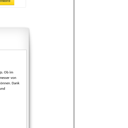
enkorb
gs. Ob im
hmesser von
 Können. Dank
 und