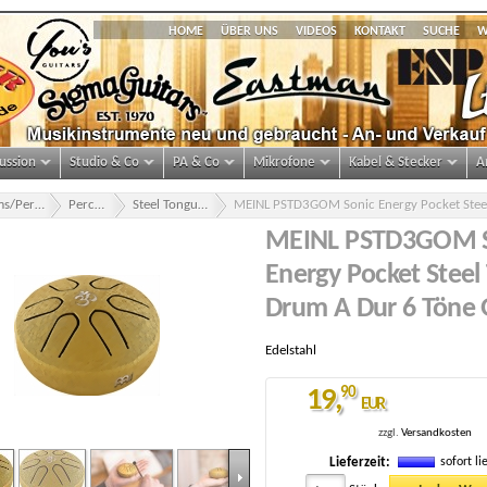
HOME
ÜBER UNS
VIDEOS
KONTAKT
SUCHE
W
ussion
Studio & Co
PA & Co
Mikrofone
Kabel & Stecker
A
Drums/Percussion
Percussion
Steel Tongue Drums
MEINL PSTD3GOM S
Energy Pocket Steel
Drum A Dur 6 Töne
Edelstahl
19
,
90
EUR
zzgl.
Versandkosten
3gom-steel-tongue-drum-1-m.jpg
sofort li
Lieferzeit: