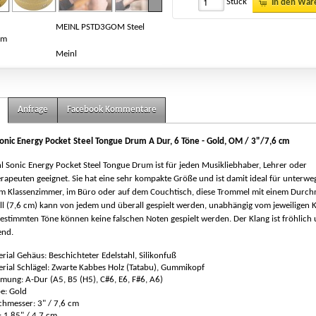
Stück
In den War
MEINL PSTD3GOM Steel
um
Meinl
Anfrage
Facebook Kommentare
onic Energy Pocket Steel Tongue Drum A Dur, 6 Töne - Gold, OM / 3"/7,6 cm
l Sonic Energy Pocket Steel Tongue Drum ist für jeden Musikliebhaber, Lehrer oder
rapeuten geeignet. Sie hat eine sehr kompakte Größe und ist damit ideal für unterwe
 im Klassenzimmer, im Büro oder auf dem Couchtisch, diese Trommel mit einem Durc
ll (7,6 cm) kann von jedem und überall gespielt werden, unabhängig vom jeweiligen
estimmten Töne können keine falschen Noten gespielt werden. Der Klang ist fröhlich
end.
rial Gehäus: Beschichteter Edelstahl, Silikonfuß
rial Schlägel: Zwarte Kabbes Holz (Tatabu), Gummikopf
mung: A-Dur (A5, B5 (H5), C#6, E6, F#6, A6)
e: Gold
hmesser: 3" / 7,6 cm
 1.85" / 4,7 cm